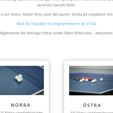
varandra oavsett ålder.
och Södra. Sedan finns även BD-touren. Klicka på respektive zon 
Mall för inbjudan till Ungdomstouren By STIGA
REglemente för tävlingar hittas under fliken förbundet – dokument
NORRA
ÖSTRA
Till Norra ungdomstouren
Till Östra ungdomstoure