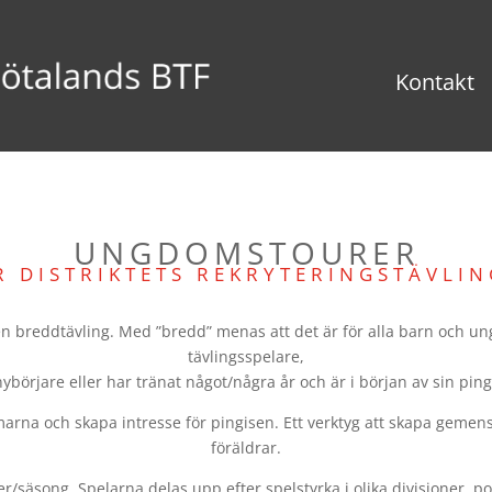
Kontakt
UNGDOMSTOURER
 DISTRIKTETS REKRYTERINGSTÄVLI
breddtävling. Med ”bredd” menas att det är för alla barn och un
tävlingsspelare,
ybörjare eller har tränat något/några år och är i början av sin ping
rna och skapa intresse för pingisen. Ett verktyg att skapa gemen
föräldrar.
r/säsong. Spelarna delas upp efter spelstyrka i olika divisioner, po