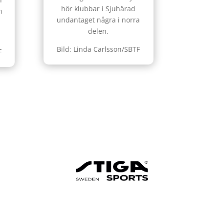
hör klubbar i Sjuhärad
n
undantaget några i norra
delen.
Bild: Linda Carlsson/SBTF
F