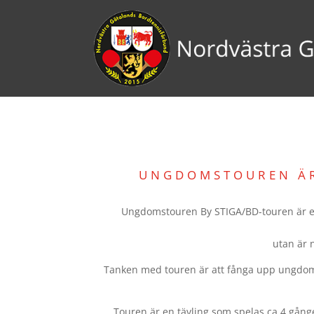
UNGDOMSTOUREN ÄR
Ungdomstouren By STIGA/BD-touren är en 
utan är n
Tanken med touren är att fånga upp ungdoma
Touren är en tävling som spelas ca 4 gånge