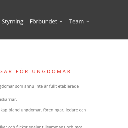
Styrning
Förbundet
Team
NGAR FÖR UNGDOMAR
gdomar som ännu inte är fullt etablerade
iskarriär.
skap bland ungdomar, föreningar, ledare och
jkar och flickor spelar tillsammans och mot